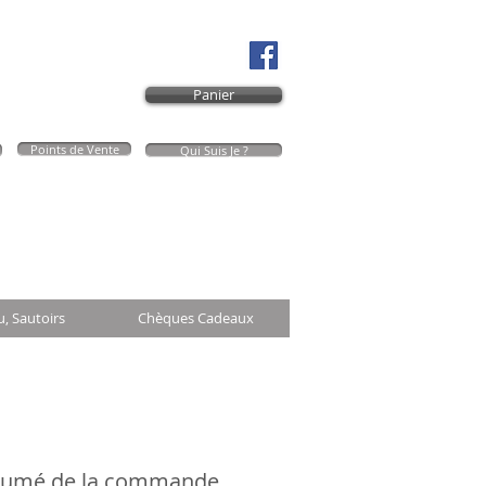
Panier
Points de Vente
Qui Suis Je ?
Mon Panier
u, Sautoirs
Chèques Cadeaux
sumé de la commande