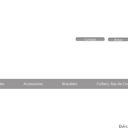
Contact
Actus
les
Accessoires
Bracelets
Colliers, Ras de Co
Ré