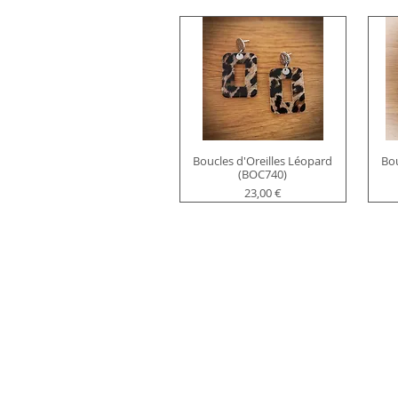
Boucles d'Oreilles Léopard
Bou
(BOC740)
Prix
23,00 €