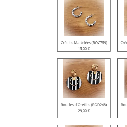
Créoles Martelées (BOC759)
Cré
Prix
15,00 €
Boucles d'Oreilles (BOD248)
Bou
Prix
29,00 €