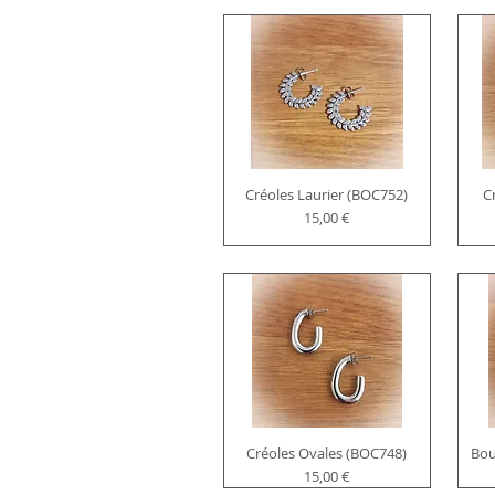
Créoles Laurier (BOC752)
C
Prix
15,00 €
Créoles Ovales (BOC748)
Bou
Prix
15,00 €