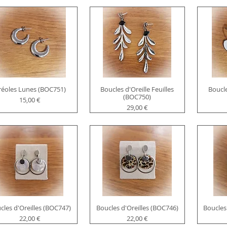
réoles Lunes (BOC751)
Boucles d'Oreille Feuilles
Boucle
(BOC750)
Prix
15,00 €
Prix
29,00 €
cles d'Oreilles (BOC747)
Boucles d'Oreilles (BOC746)
Boucles
Prix
Prix
22,00 €
22,00 €