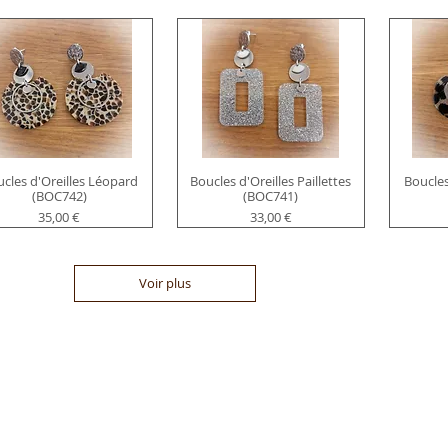
cles d'Oreilles Léopard
Boucles d'Oreilles Paillettes
Boucles
(BOC742)
(BOC741)
Prix
Prix
35,00 €
33,00 €
Voir plus