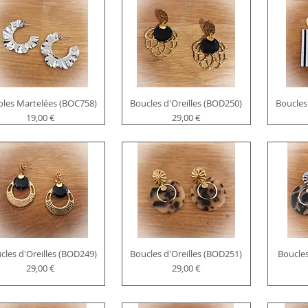
oles Martelées (BOC758)
Boucles d'Oreilles (BOD250)
Boucles
Prix
Prix
19,00 €
29,00 €
cles d'Oreilles (BOD249)
Boucles d'Oreilles (BOD251)
Boucles
Prix
Prix
29,00 €
29,00 €