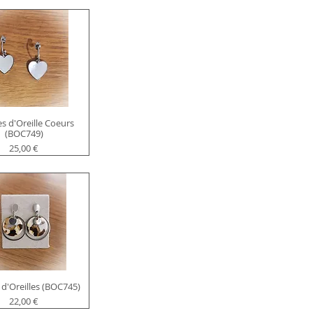
s d'Oreille Coeurs
(BOC749)
Prix
25,00 €
 d'Oreilles (BOC745)
Prix
22,00 €