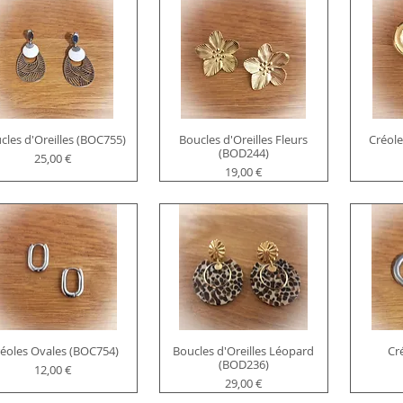
cles d'Oreilles (BOC755)
Boucles d'Oreilles Fleurs
Créole
(BOD244)
Prix
25,00 €
Prix
19,00 €
éoles Ovales (BOC754)
Boucles d'Oreilles Léopard
Cr
(BOD236)
Prix
12,00 €
Prix
29,00 €