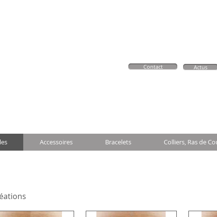
Contact
Actus
les
Accessoires
Bracelets
Colliers, Ras de Co
réations