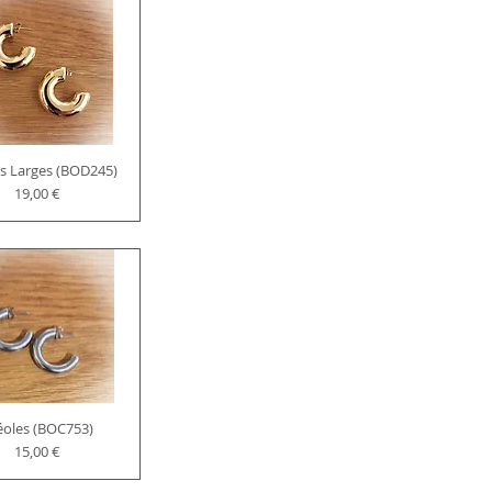
s Larges (BOD245)
Prix
19,00 €
éoles (BOC753)
Prix
15,00 €