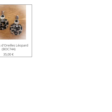
 d'Oreilles Léopard
(BOC744)
Prix
35,00 €