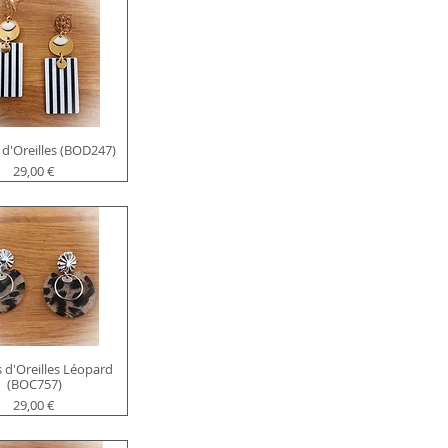
 d'Oreilles (BOD247)
Prix
29,00 €
 d'Oreilles Léopard
(BOC757)
Prix
29,00 €