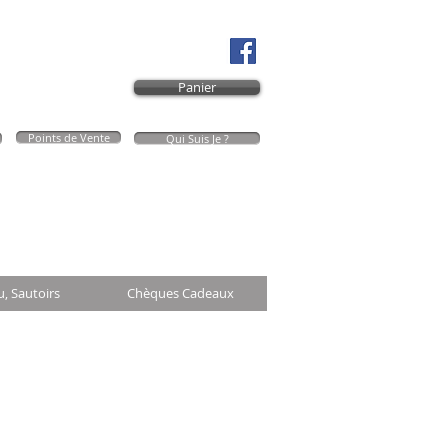
Panier
Points de Vente
Qui Suis Je ?
Mon Panier
u, Sautoirs
Chèques Cadeaux