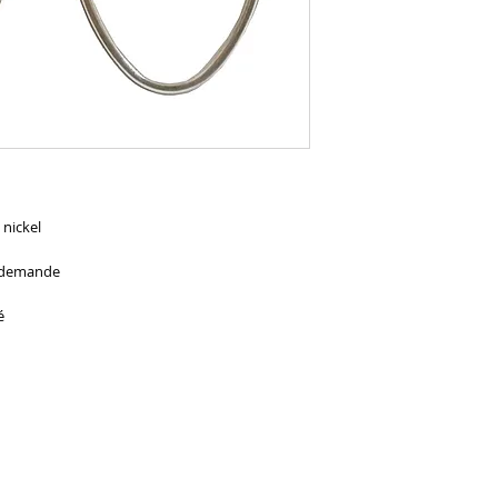
 nickel
r demande
é