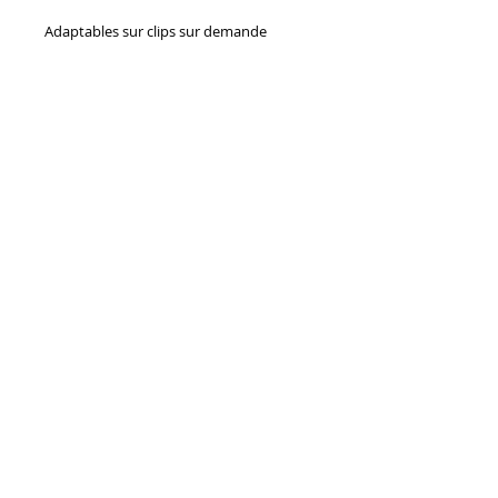
Adaptables sur clips sur demande
Couleur dominante: Doré
Longueur Approximative: 11cm
Modèle réalisé en petites quantités
© 2014
S.A.S. IntecMedia
Mentions Légales
Conditions générales de vente